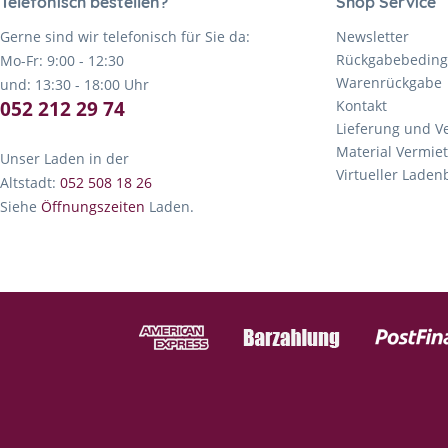
Telefonisch bestellen?
Shop Service
Gerne sind wir telefonisch für Sie da:
Newsletter
Rückgabebedin
Mo-Fr: 9:00 - 12:30
Warenrückgabe
und: 13:30 - 18:00 Uhr
052 212 29 74
Kontakt
Lieferung und V
Material Vermie
Unser Laden in der
Virtueller Lade
Altstadt:
052 508 18 26
Siehe
Öffnungszeiten
Laden.