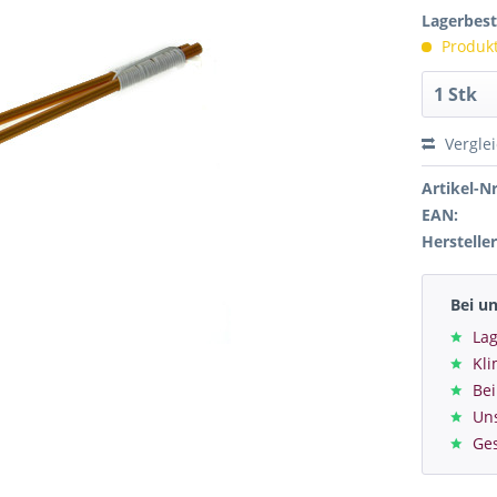
Lagerbes
Produkt 
Vergle
Artikel-Nr
EAN:
Hersteller
Bei u
Lag
Kl
Bei
Un
Ge