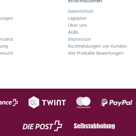
Informationen
Datenschutz
gungen
Lageplan
Über uns
AGBs
ersand
Impressum
tung
Rückmeldungen von Kunden
nbesuch
Alle Produkte Bewertungen