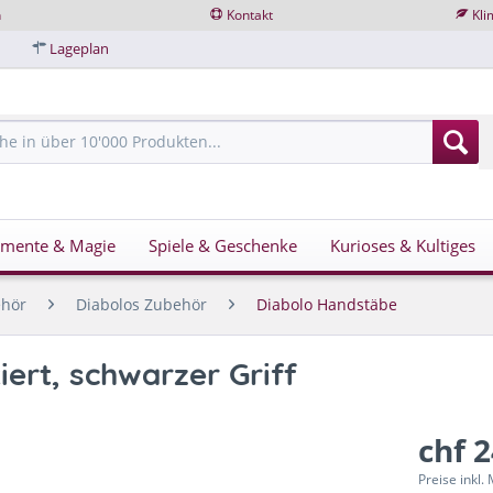
n
Kontakt
Kli
Lageplan
imente & Magie
Spiele & Geschenke
Kurioses & Kultiges
ehör
Diabolos Zubehör
Diabolo Handstäbe
iert, schwarzer Griff
chf 
Preise inkl.