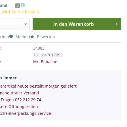
tand:
0
wird für Sie bestellt.
In den
Warenkorb
ichen
Merken
Bewerten
.:
34883
7611847017095
:
Mr. Babache
ns immer
erartikel heute bestellt morgen geliefert
imaneutraler Versand
 Fragen 052 212 29 74
sere Öffnungszeiten
schenkverpackungs Service