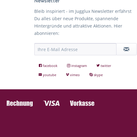
Newsletter
Bleib inspiriert - im Jugglux Newsletter erfährst
Du alles über neue Produkte, spannende
Hintergründe und attraktive Aktionen. Hier
abonnieren:
facebook
instagram
twitter
youtube
vimeo
skype