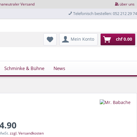
maneutraler Versand
über uns
Telefonisch bestellen: 052 212 29 74
Mein Konto
chf 0.00
Schminke & Bühne
News
24.90
 MwSt.
zzgl. Versandkosten