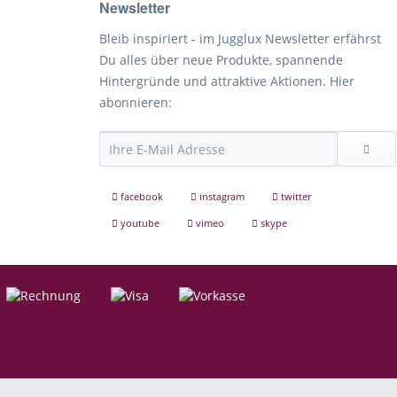
Newsletter
Bleib inspiriert - im Jugglux Newsletter erfährst
Du alles über neue Produkte, spannende
Hintergründe und attraktive Aktionen. Hier
abonnieren:
facebook
instagram
twitter
youtube
vimeo
skype