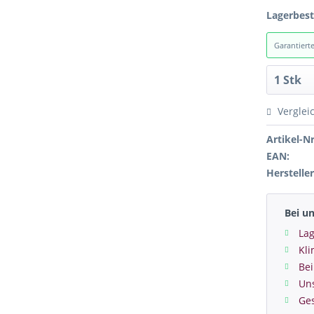
Lagerbes
Garantiert
Verglei
Artikel-Nr
EAN:
Hersteller
Bei u
Lag
Kl
Bei
Un
Ge