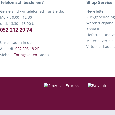
Telefonisch bestellen?
Shop Service
Gerne sind wir telefonisch für Sie da:
Newsletter
Rückgabebedin
Mo-Fr: 9:00 - 12:30
Warenrückgabe
und: 13:30 - 18:00 Uhr
052 212 29 74
Kontakt
Lieferung und V
Material Vermie
Unser Laden in der
Virtueller Lade
Altstadt:
052 508 18 26
Siehe
Öffnungszeiten
Laden.