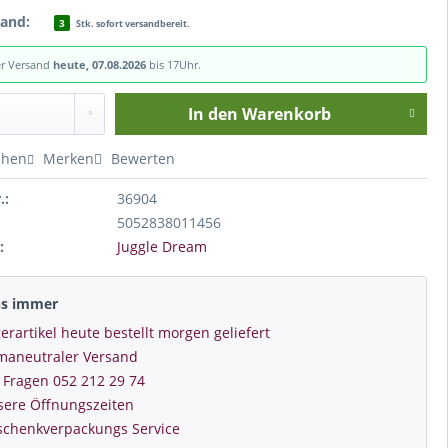
tand:
3
Stk. sofort versandbereit.
er Versand
heute, 07.08.2026
bis 17Uhr.
In den
Warenkorb
chen
Merken
Bewerten
.:
36904
5052838011456
:
Juggle Dream
ns immer
erartikel heute bestellt morgen geliefert
imaneutraler Versand
 Fragen 052 212 29 74
sere Öffnungszeiten
schenkverpackungs Service