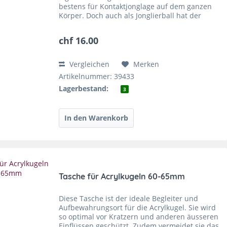
bestens für Kontaktjonglage auf dem ganzen
Körper. Doch auch als Jonglierball hat der
Stageball 100mm auf der Bühne eine
beeindruckende Wirkung, weshalb er...
chf 16.00
Vergleichen
Merken
Artikelnummer: 39433
Lagerbestand:
3
Tasche für Acrylkugeln 60-65mm
Diese Tasche ist der ideale Begleiter und
Aufbewahrungsort für die Acrylkugel. Sie wird
so optimal vor Kratzern und anderen äusseren
Einflüssen geschützt. Zudem vermeidet sie das