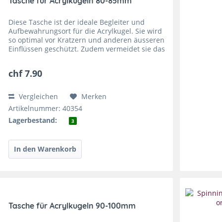
Tasche für Acrylkugeln 80-85mm
Diese Tasche ist der ideale Begleiter und
Aufbewahrungsort für die Acrylkugel. Sie wird
so optimal vor Kratzern und anderen äusseren
Einflüssen geschützt. Zudem vermeidet sie das
Brandrisiko, welches entsteht, wenn die
Acrylkugel...
chf 7.90
Vergleichen
Merken
Artikelnummer: 40354
Lagerbestand:
3
Tasche für Acrylkugeln 90-100mm