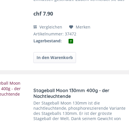
Brandrisiko, welches entsteht, wenn die
Acrylkugel...
chf 7.90
Vergleichen
Merken
Artikelnummer: 37472
Lagerbestand:
7
Stageball Moon 130mm 400g - der
Nachtleuchtende
Der Stageball Moon 130mm ist die
nachtleuchtende, phosphoreszierende Variante
des Stageballs 130mm. Er ist der grösste
Stageball der Welt. Dank seinem Gewicht von
400g liegt er gut auf ihrem Körper und rollt
sanft. Alle...