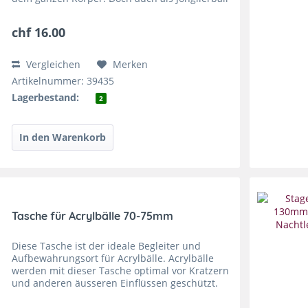
hat der Stageball 100mm auf der Bühne eine
beeindruckende Wirkung,...
chf 16.00
Vergleichen
Merken
Artikelnummer: 39435
Lagerbestand:
2
Tasche für Acrylbälle 70-75mm
Diese Tasche ist der ideale Begleiter und
Aufbewahrungsort für Acrylbälle. Acrylbälle
werden mit dieser Tasche optimal vor Kratzern
und anderen äusseren Einflüssen geschützt.
Zudem vermeidet sie das Brandrisiko bei der
Lagerung, welches...