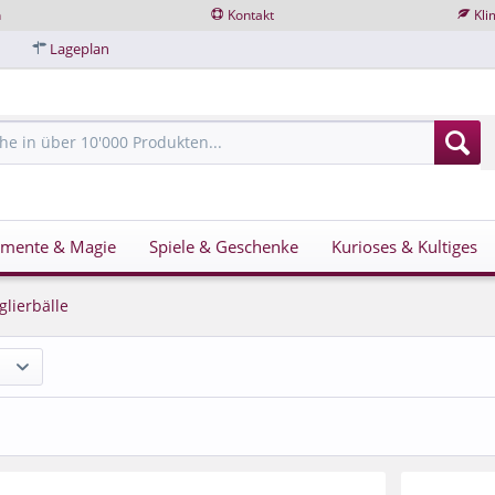
n
Kontakt
Kli
Lageplan
imente & Magie
Spiele & Geschenke
Kurioses & Kultiges
glierbälle