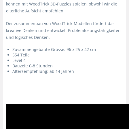
können mit WoodTrick 3D-Puzzles spielen, obwohl wir die
elterliche Aufsicht empfehlen.
Der zusammenbau von WoodTrick-Modellen fördert das
kreative Denken und entwickelt Problemlösungsfähigkeiten
und logisches Denken.
Zusammengebaute Grösse: 96 x 25 x 42 cm
554 Teile
Level 4
Bauzeit: 6-8 Stunden
Altersempfehlung: ab 14 Jahren