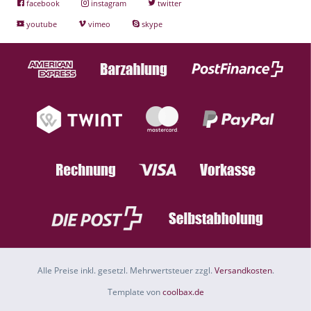
facebook
instagram
twitter
youtube
vimeo
skype
Alle Preise inkl. gesetzl. Mehrwertsteuer zzgl.
Versandkosten
.
Template von
coolbax.de