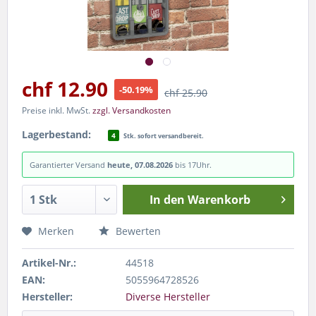
chf 12.90
-50.19%
chf 25.90
Preise inkl. MwSt.
zzgl. Versandkosten
Lagerbestand:
4
Stk. sofort versandbereit.
Garantierter Versand
heute, 07.08.2026
bis 17Uhr.
In den
Warenkorb
Merken
Bewerten
Artikel-Nr.:
44518
EAN:
5055964728526
Hersteller:
Diverse Hersteller