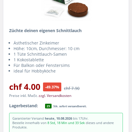
Züchte deinen eigenen Schnittlauch
Ästhetischer Zinkeimer
Höhe: 10cm, Durchmesser: 10 cm
1 Tüte Schnittlauch-Samen
1 Kokostablette
Für Balkon oder Fenstersims
ideal für Hobbyköche
chf 4.00
-49.37%
chf 7.90
Preise inkl. MwSt.
zzgl. Versandkosten
Lagerbestand:
25
Stk. sofort versandbereit.
Garantierter Versand
heute, 10.08.2026
bis 17Uhr.
Bestelle innerhalb von
8 Std, 18 Min und 32 Sek
dieses und andere
Produkte.