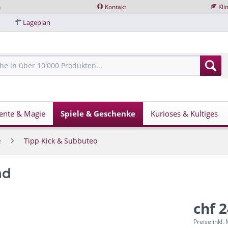
n
Kontakt
Kli
Lageplan
ente & Magie
Spiele & Geschenke
Kurioses & Kultiges
e
Tipp Kick & Subbuteo
nd
chf 
Preise inkl.