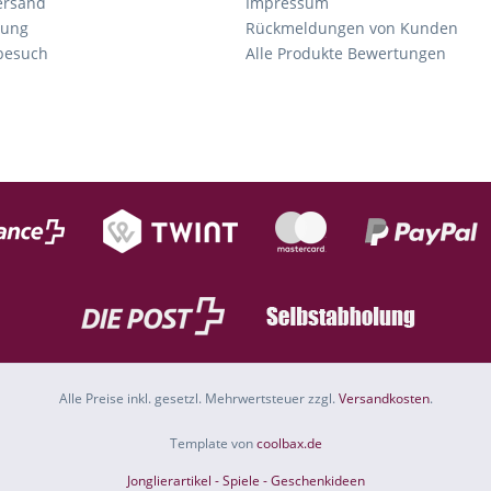
ersand
Impressum
tung
Rückmeldungen von Kunden
nbesuch
Alle Produkte Bewertungen
Alle Preise inkl. gesetzl. Mehrwertsteuer zzgl.
Versandkosten
.
Template von
coolbax.de
Jonglierartikel - Spiele - Geschenkideen