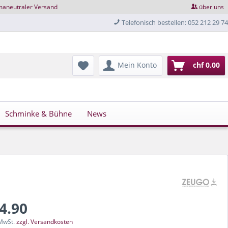
maneutraler Versand
über uns
Telefonisch bestellen: 052 212 29 74
Mein Konto
chf 0.00
Schminke & Bühne
News
24.90
 MwSt.
zzgl. Versandkosten