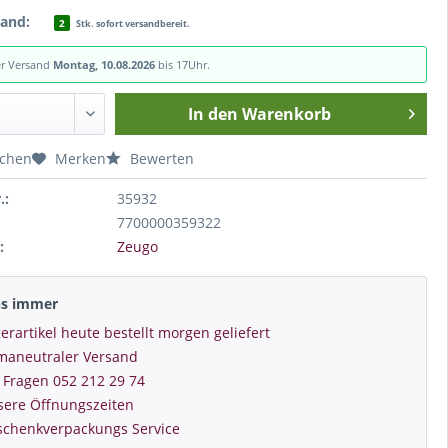
tand:
2
Stk. sofort versandbereit.
er Versand
Montag, 10.08.2026
bis 17Uhr.
In den
Warenkorb
ichen
Merken
Bewerten
.:
35932
7700000359322
:
Zeugo
ns immer
erartikel heute bestellt morgen geliefert
imaneutraler Versand
 Fragen 052 212 29 74
sere Öffnungszeiten
schenkverpackungs Service