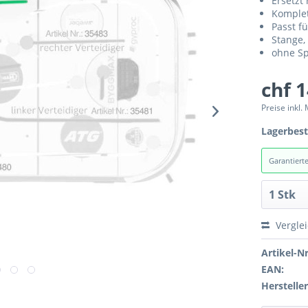
Ersetzt
Komplet
Passt fü
Stange,
ohne Sp
chf 
Preise inkl.
Lagerbes
Garantiert
Vergle
Artikel-Nr
EAN:
Hersteller