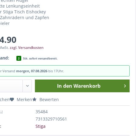
 rechten Flügel
te Lenkungseinheit
r Stiga Tisch Eishockey
 Zahnrädern und Zapfen
ieler
14.90
 MwSt.
zzgl. Versandkosten
tand:
2
Stk. sofort versandbereit.
er Versand
morgen, 07.08.2026
bis 17Uhr.
In den
Warenkorb
ichen
Merken
Bewerten
.:
35484
7313329710561
:
Stiga