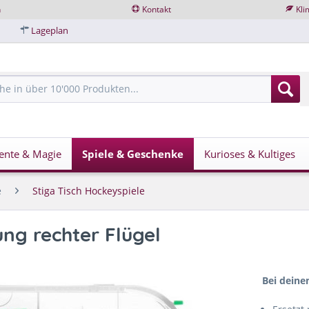
n
Kontakt
Kli
Lageplan
ente & Magie
Spiele & Geschenke
Kurioses & Kultiges
e
Stiga Tisch Hockeyspiele
ung rechter Flügel
Bei deine