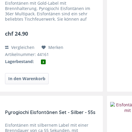
Eisfontänen mit Gold-Label mit
Brennhalterung. Pyrogiochi Eisfontänen im
36er Multipack. Eisfontänen sind ein sehr
beliebtes Tischfeuerwerk. Sie können auf
Torten oder anderem auf dem Tisch entzündet
werden, dann sprudeln sie wie ein...
chf 24.90
Vergleichen
Merken
Artikelnummer: 44161
Lagerbestand:
3
Pyrogiochi Eisfontänen Set - Silber - 55s
Eisfontänen mit silbernem Label mit einer
Brenndauer von ca 55 Sekunden, mit