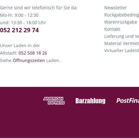
Gerne sind wir telefonisch für Sie da:
Newsletter
Rückgabebedin
Mo-Fr: 9:00 - 12:30
Warenrückgabe
und: 13:30 - 18:00 Uhr
052 212 29 74
Kontakt
Lieferung und V
Material Vermie
Unser Laden in der
Virtueller Lade
Altstadt:
052 508 18 26
Siehe
Öffnungszeiten
Laden.