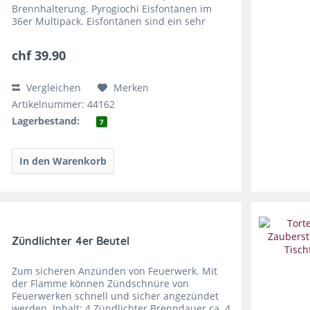
Brennhalterung. Pyrogiochi Eisfontänen im
36er Multipack. Eisfontänen sind ein sehr
beliebtes Tischfeuerwerk. Sie können auf
Torten oder anderem auf dem Tisch...
chf 39.90
Vergleichen
Merken
Artikelnummer: 44162
Lagerbestand:
7
Zündlichter 4er Beutel
Zum sicheren Anzünden von Feuerwerk. Mit
der Flamme können Zündschnüre von
Feuerwerken schnell und sicher angezündet
werden. Inhalt: 4 Zündlichter Brenndauer ca. 4