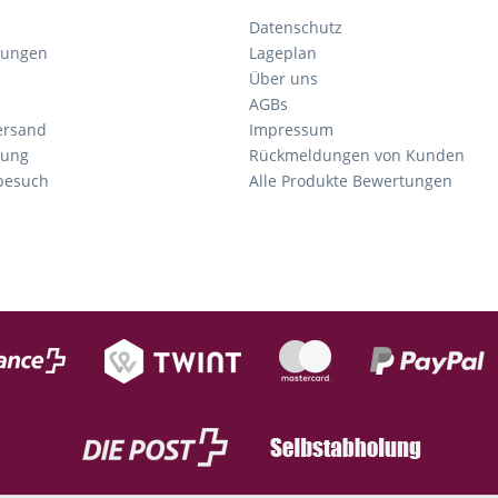
Datenschutz
gungen
Lageplan
Über uns
AGBs
ersand
Impressum
tung
Rückmeldungen von Kunden
nbesuch
Alle Produkte Bewertungen