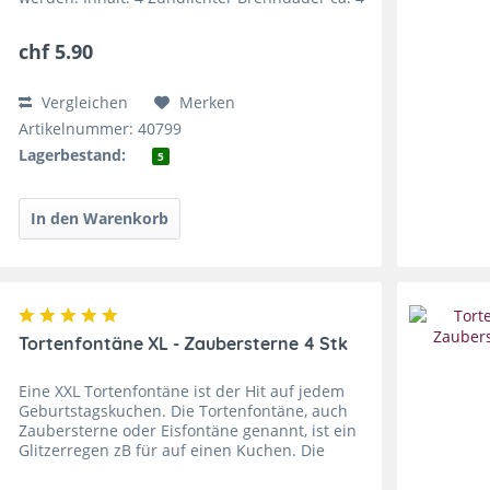
Minuten Länge: 33cm nur im Freien verwenden
Kein Postversand von...
chf 5.90
Vergleichen
Merken
Artikelnummer: 40799
Lagerbestand:
5
Tortenfontäne XL - Zaubersterne 4 Stk
Eine XXL Tortenfontäne ist der Hit auf jedem
Geburtstagskuchen. Die Tortenfontäne, auch
Zaubersterne oder Eisfontäne genannt, ist ein
Glitzerregen zB für auf einen Kuchen. Die
Zaubersterne haben eine Effektzeit von ca 100
Sek. Den roten...