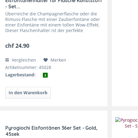
Eisfontänenhalter für Flasche Kunststoff
- Set...
Überreiche die Champagnerflasche oder die
Rimuss-Flasche mit einer Zauberfontäne oder
einer Eisfontäne mit einem tollen Wow-Effekt.
Dieser Flaschenhalter ist der perfekte
Haltemechanismus, du kannst ihn einfach und
schnell an deiner...
chf 24.90
Vergleichen
Merken
Artikelnummer: 45028
Lagerbestand:
3
Pyrogiochi Eisfontänen 36er Set - Gold,
45sek