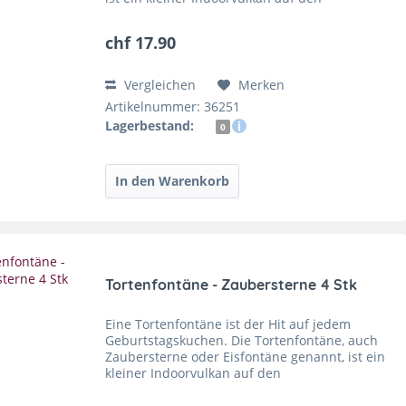
Geburtstagskuchen. Die Tischfontänen haben
eine Effektzeit von...
chf 17.90
Vergleichen
Merken
Artikelnummer: 36251
Lagerbestand:
0
Tortenfontäne - Zaubersterne 4 Stk
Eine Tortenfontäne ist der Hit auf jedem
Geburtstagskuchen. Die Tortenfontäne, auch
Zaubersterne oder Eisfontäne genannt, ist ein
kleiner Indoorvulkan auf den
Geburtstagskuchen. Die Zaubersterne haben
eine Effektzeit von ca 80 Sek. Den...