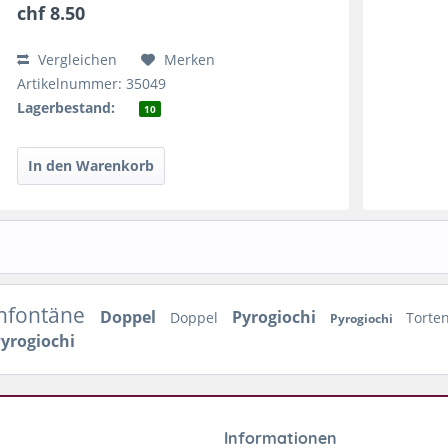
chf 8.50
Vergleichen
Merken
Artikelnummer: 35049
Lagerbestand:
10
nfontäne
Doppel
Pyrogiochi
Doppel
Torte
Pyrogiochi
yrogiochi
Informationen