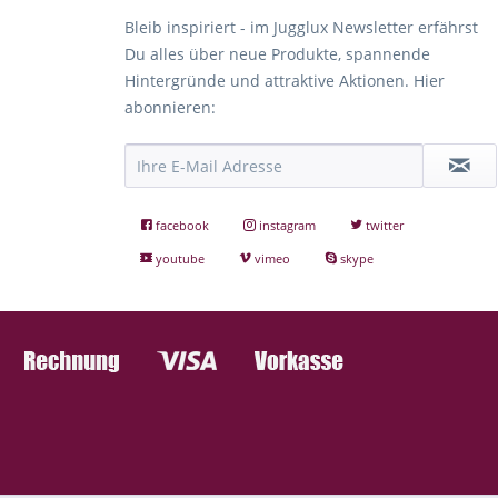
Bleib inspiriert - im Jugglux Newsletter erfährst
Du alles über neue Produkte, spannende
Hintergründe und attraktive Aktionen. Hier
abonnieren:
facebook
instagram
twitter
youtube
vimeo
skype