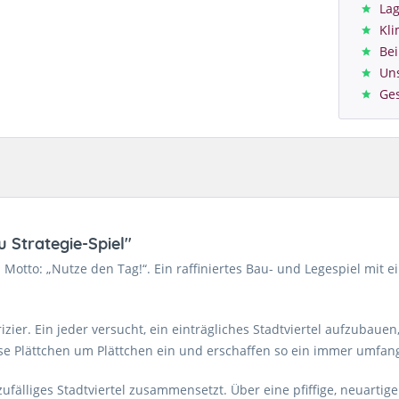
Lag
Kl
Bei
Un
Ge
 Strategie-Spiel"
m Motto: „Nutze den Tag!“. Ein raffiniertes Bau- und Legespiel mi
trizier. Ein jeder versucht, ein einträgliches Stadtviertel aufzuba
ise Plättchen um Plättchen ein und erschaffen so ein immer umfang
 zufälliges Stadtviertel zusammensetzt. Über eine pfiffige, neuart