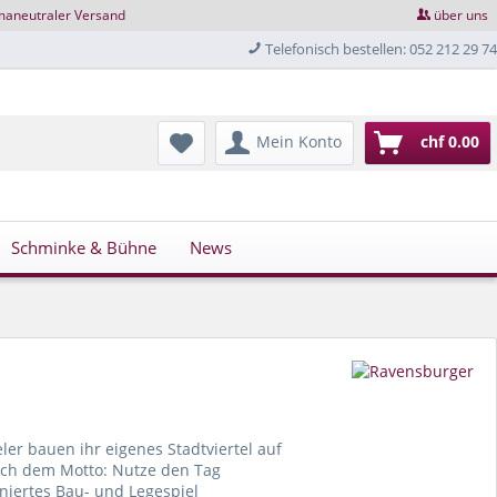
maneutraler Versand
über uns
Telefonisch bestellen: 052 212 29 74
Mein Konto
chf 0.00
Schminke & Bühne
News
eler bauen ihr eigenes Stadtviertel auf
ach dem Motto: Nutze den Tag
finiertes Bau- und Legespiel