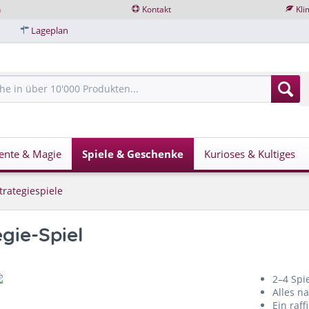
n
Kontakt
Kli
Lageplan
ente & Magie
Spiele & Geschenke
Kurioses & Kultiges
trategiespiele
gie-Spiel
2–4 Spi
Alles n
Ein raf