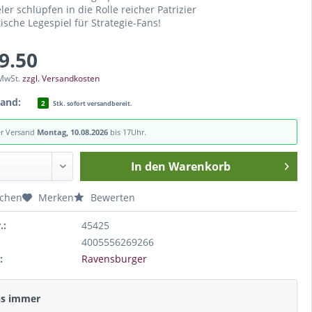
ler schlüpfen in die Rolle reicher Patrizier
tische Legespiel für Strategie-Fans!
49.50
 MwSt.
zzgl. Versandkosten
tand:
2
Stk. sofort versandbereit.
er Versand
Montag, 10.08.2026
bis 17Uhr.
In den
Warenkorb
ichen
Merken
Bewerten
.:
45425
4005556269266
:
Ravensburger
ns immer