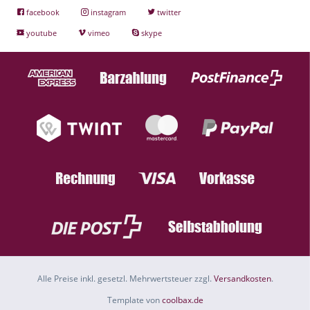
facebook
instagram
twitter
youtube
vimeo
skype
Alle Preise inkl. gesetzl. Mehrwertsteuer zzgl.
Versandkosten
.
Template von
coolbax.de