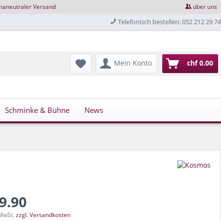
maneutraler Versand
über uns
Telefonisch bestellen: 052 212 29 74
Mein Konto
chf 0.00
Schminke & Bühne
News
49.90
 MwSt.
zzgl. Versandkosten