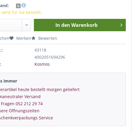
tand:
0
wird für Sie bestellt.
In den
Warenkorb
ichen
Merken
Bewerten
.:
43118
4002051694296
:
Kosmos
ns immer
erartikel heute bestellt morgen geliefert
imaneutraler Versand
 Fragen 052 212 29 74
sere Öffnungszeiten
schenkverpackungs Service