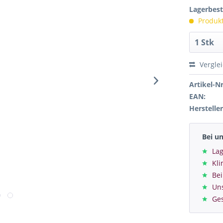
Lagerbes
Produkt 
Vergle
Artikel-Nr
EAN:
Hersteller
Bei u
Lag
Kl
Bei
Un
Ge