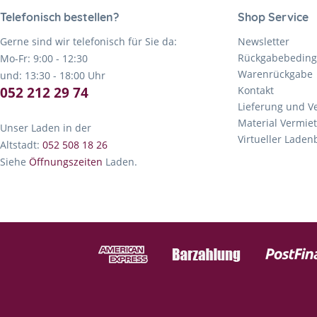
Telefonisch bestellen?
Shop Service
Gerne sind wir telefonisch für Sie da:
Newsletter
Rückgabebedin
Mo-Fr: 9:00 - 12:30
Warenrückgabe
und: 13:30 - 18:00 Uhr
052 212 29 74
Kontakt
Lieferung und V
Material Vermie
Unser Laden in der
Virtueller Lade
Altstadt:
052 508 18 26
Siehe
Öffnungszeiten
Laden.