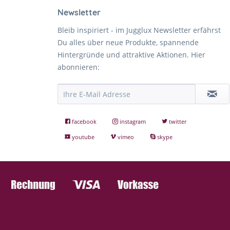
Newsletter
Bleib inspiriert - im Jugglux Newsletter erfährst
Du alles über neue Produkte, spannende
Hintergründe und attraktive Aktionen. Hier
abonnieren:
facebook
instagram
twitter
youtube
vimeo
skype