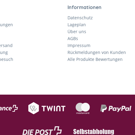
Informationen
Datenschutz
gungen
Lageplan
Über uns
AGBs
ersand
Impressum
tung
Rückmeldungen von Kunden
nbesuch
Alle Produkte Bewertungen