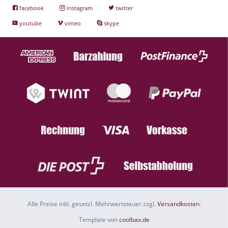
facebook
instagram
twitter
youtube
vimeo
skype
Alle Preise inkl. gesetzl. Mehrwertsteuer zzgl.
Versandkosten
.
Template von
coolbax.de