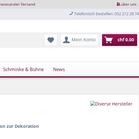
maneutraler Versand
über uns
Telefonisch bestellen: 052 212 29 74
Mein Konto
chf 0.00
Schminke & Bühne
News
lon zur Dekoration