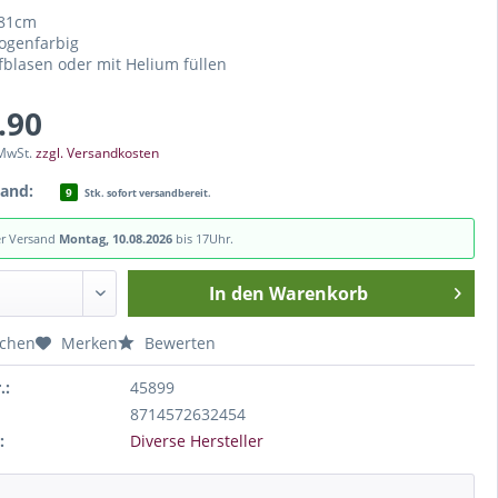
 81cm
ogenfarbig
blasen oder mit Helium füllen
.90
 MwSt.
zzgl. Versandkosten
tand:
9
Stk. sofort versandbereit.
er Versand
Montag, 10.08.2026
bis 17Uhr.
In den
Warenkorb
ichen
Merken
Bewerten
.:
45899
8714572632454
:
Diverse Hersteller