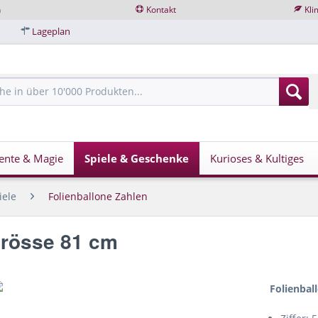
n
Kontakt
Kli
Lageplan
ente & Magie
Spiele & Geschenke
Kurioses & Kultiges
iele
Folienballone Zahlen
Grösse 81 cm
Folienbal