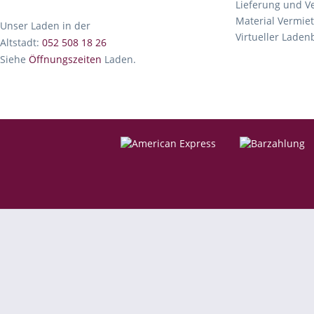
Lieferung und V
Material Vermie
Unser Laden in der
Virtueller Lade
Altstadt:
052 508 18 26
Siehe
Öffnungszeiten
Laden.