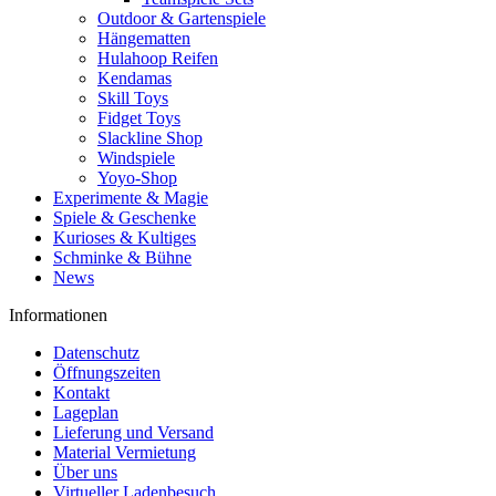
Outdoor & Gartenspiele
Hängematten
Hulahoop Reifen
Kendamas
Skill Toys
Fidget Toys
Slackline Shop
Windspiele
Yoyo-Shop
Experimente & Magie
Spiele & Geschenke
Kurioses & Kultiges
Schminke & Bühne
News
Informationen
Datenschutz
Öffnungszeiten
Kontakt
Lageplan
Lieferung und Versand
Material Vermietung
Über uns
Virtueller Ladenbesuch