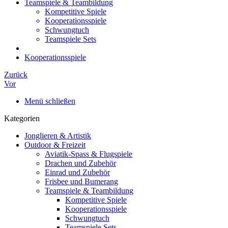
Teamspiele & Teambildung
Kompetitive Spiele
Kooperationsspiele
Schwungtuch
Teamspiele Sets
Kooperationsspiele
Zurück
Vor
Menü schließen
Kategorien
Jonglieren & Artistik
Outdoor & Freizeit
Aviatik-Spass & Flugspiele
Drachen und Zubehör
Einrad und Zubehör
Frisbee und Bumerang
Teamspiele & Teambildung
Kompetitive Spiele
Kooperationsspiele
Schwungtuch
Teamspiele Sets