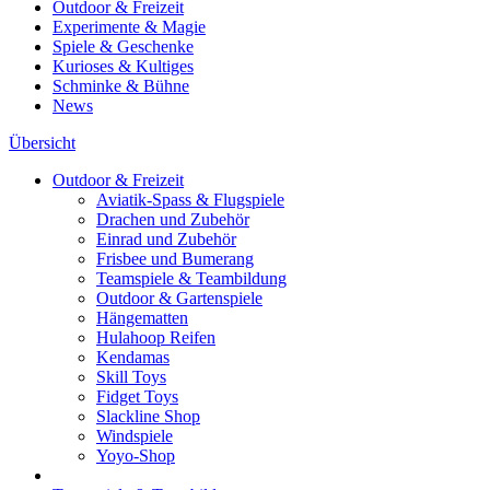
Outdoor & Freizeit
Experimente & Magie
Spiele & Geschenke
Kurioses & Kultiges
Schminke & Bühne
News
Übersicht
Outdoor & Freizeit
Aviatik-Spass & Flugspiele
Drachen und Zubehör
Einrad und Zubehör
Frisbee und Bumerang
Teamspiele & Teambildung
Outdoor & Gartenspiele
Hängematten
Hulahoop Reifen
Kendamas
Skill Toys
Fidget Toys
Slackline Shop
Windspiele
Yoyo-Shop