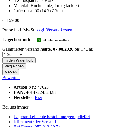
4 Sandspatel aus Holz
Material: Buchenholz, farbig lackiert
Grösse: ca. 50x14.5x7.5cm
chf 59.00
Preise inkl. MwSt.
zzgl. Versandkosten
Lagerbestand:
3
Stk. sofort versandbereit.
Garantierter Versand
heute, 07.08.2026
bis 17Uhr.
In den
Warenkorb
Vergleichen
Merken
Bewerten
Artikel-Nr.:
47623
EAN:
4014722432328
Hersteller:
Erzi
Bei uns immer
Lagerartikel heute bestellt morgen geliefert
Klimaneutraler Versand
Bei Fragen 052 212 29 74