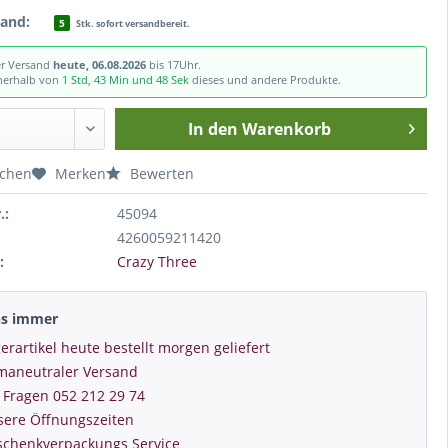
tand:
5
Stk. sofort versandbereit.
er Versand
heute, 06.08.2026
bis 17Uhr.
nnerhalb von
1 Std, 43 Min und 47 Sek
dieses und andere Produkte.
In den
Warenkorb
ichen
Merken
Bewerten
.:
45094
4260059211420
:
Crazy Three
ns immer
erartikel heute bestellt morgen geliefert
imaneutraler Versand
 Fragen 052 212 29 74
sere Öffnungszeiten
schenkverpackungs Service