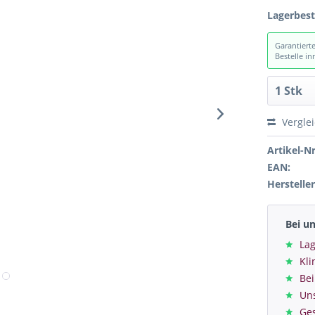
Lagerbes
Garantiert
Bestelle i
Vergle
Artikel-Nr
EAN:
Hersteller
Bei u
Lag
Kl
Bei
Un
Ge