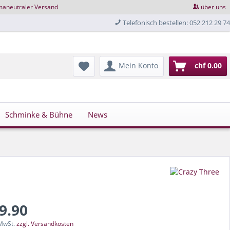
maneutraler Versand
über uns
Telefonisch bestellen: 052 212 29 74
Mein Konto
chf 0.00
Schminke & Bühne
News
19.90
 MwSt.
zzgl. Versandkosten