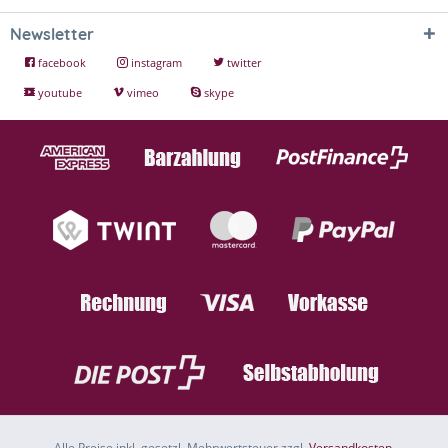
Newsletter
facebook
instagram
twitter
youtube
vimeo
skype
Alle Preise inkl. gesetzl. Mehrwertsteuer zzgl.
Versandkosten
.