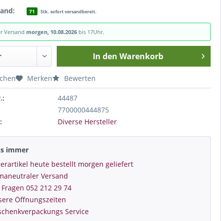
tand:
71
Stk. sofort versandbereit.
er Versand
morgen, 10.08.2026
bis 17Uhr.
In den
Warenkorb
ichen
Merken
Bewerten
.:
44487
7700000444875
:
Diverse Hersteller
ns immer
erartikel heute bestellt morgen geliefert
imaneutraler Versand
 Fragen 052 212 29 74
sere Öffnungszeiten
schenkverpackungs Service