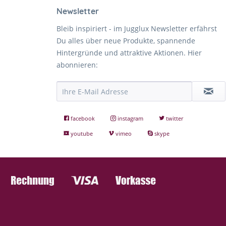
Newsletter
Bleib inspiriert - im Jugglux Newsletter erfährst
Du alles über neue Produkte, spannende
Hintergründe und attraktive Aktionen. Hier
abonnieren:
facebook
instagram
twitter
youtube
vimeo
skype