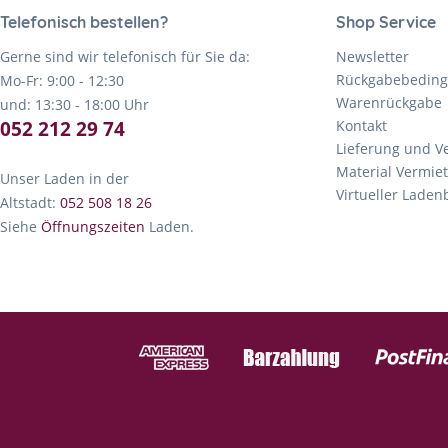
Telefonisch bestellen?
Shop Service
Gerne sind wir telefonisch für Sie da:
Newsletter
Rückgabebedin
Mo-Fr: 9:00 - 12:30
Warenrückgabe
und: 13:30 - 18:00 Uhr
052 212 29 74
Kontakt
Lieferung und V
Material Vermie
Unser Laden in der
Virtueller Lade
Altstadt:
052 508 18 26
Siehe
Öffnungszeiten
Laden.