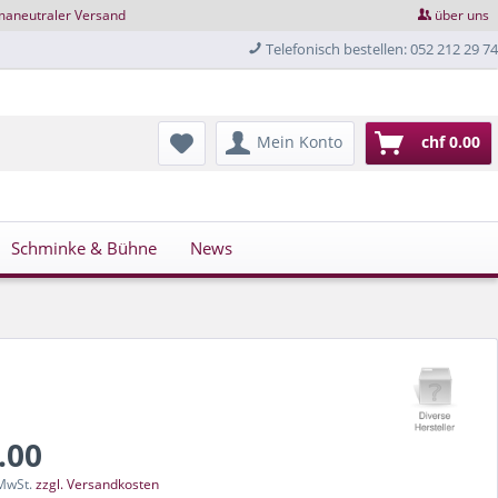
maneutraler Versand
über uns
Telefonisch bestellen: 052 212 29 74
Mein Konto
chf 0.00
Schminke & Bühne
News
.00
 MwSt.
zzgl. Versandkosten