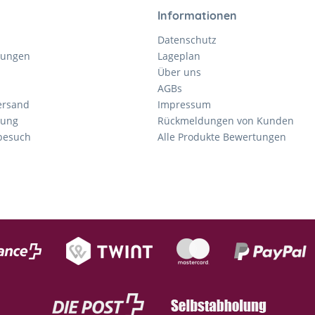
Informationen
Datenschutz
gungen
Lageplan
Über uns
AGBs
ersand
Impressum
tung
Rückmeldungen von Kunden
nbesuch
Alle Produkte Bewertungen