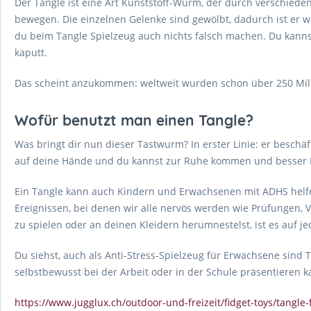
Der Tangle ist eine Art Kunststoff-Wurm, der durch verschiede
bewegen. Die einzelnen Gelenke sind gewölbt, dadurch ist er wed
du beim Tangle Spielzeug auch nichts falsch machen. Du kanns
kaputt.
Das scheint anzukommen: weltweit wurden schon über 250 Mill
Wofür benutzt man einen Tangle?
Was bringt dir nun dieser Tastwurm? In erster Linie: er beschä
auf deine Hände und du kannst zur Ruhe kommen und besser
Ein Tangle kann auch Kindern und Erwachsenen mit ADHS helfen
Ereignissen, bei denen wir alle nervös werden wie Prüfungen, 
zu spielen oder an deinen Kleidern herumnestelst, ist es auf j
Du siehst, auch als Anti-Stress-Spielzeug für Erwachsene sind T
selbstbewusst bei der Arbeit oder in der Schule präsentieren k
https://www.jugglux.ch/outdoor-und-freizeit/fidget-toys/tangle-