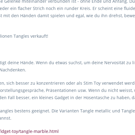
ne Gelenke miteinander verbunden ist - ohne Ende und Anfang. Dur
er ein flacher Strich noch ein runder Kreis. Er scheint eine fluid
t mit den Händen damit spielen und egal, wie du ihn drehst, bewe
ionen Tangles verkauft!
ftigt deine Hände. Wenn du etwas suchst, um deine Nervosität zu li
 Nachdenken.
, sich besser zu konzentrieren oder als Stim Toy verwendet werd
Vorstellungsgespräche, Präsentationen usw. Wenn du nicht weisst, 
eden Fall besser, ein kleines Gadget in der Hosentasche zu haben, 
angles bestens geeignet. Die Varianten Tangle metallic und Tangle 
annst.
fidget-toy/tangle-marble.html