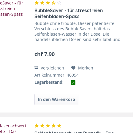
BubbleSaver - für stressfreien
Seifenblasen-Spass
Bubble ohne trouble. Dieser patentierte
Verschluss des BubbleSavers hält das
Seifenblasen-Wasser in der Dose. Die
handelsüblichen Dosen sind sehr labil und
fallen leicht um, wenn du diese ungeschickt in
der Hand hältst oder auf dem Tisch...
chf 7.90
Vergleichen
Merken
Artikelnummer: 46054
Lagerbestand:
7