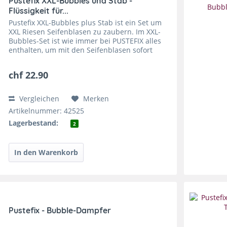
Pustefix XXL-Bubbles und Stab -
Flüssigkeit für...
Pustefix XXL-Bubbles plus Stab ist ein Set um
XXL Riesen Seifenblasen zu zaubern. Im XXL-
Bubbles-Set ist wie immer bei PUSTEFIX alles
enthalten, um mit den Seifenblasen sofort
grosse Momente erleben zu können. Die Basis
ist die...
chf 22.90
Vergleichen
Merken
Artikelnummer: 42525
Lagerbestand:
2
Pustefix - Bubble-Dampfer