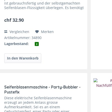
ist gebrauchsfertig und der selbstgemachten
Seifenblasen-Flüssigkeit überlegen. Es benötigt
nicht nur die ideale Mischung von Wasser und
Spülmittel...
chf 32.90
Vergleichen
Merken
Artikelnummer: 34890
Lagerbestand:
2
Seifenblasenmaschine - Party-Bubbler -
Pustefix
Diese elektrische Seifenblasenmaschine
erzeugt an jedem Anlass grosse
Aufmerksamkeit. Sei es an einem
Geburtstagsfest, einer Party oder einer