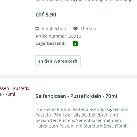
nicht nur die ideale Mischung von Wasser und
Spülmittel...
chf 5.90
Vergleichen
Merken
Artikelnummer: 20916
Lagerbestand:
3
Seifenblasen - Pustefix klein - 70ml
Die kleine Portion Seifenblasenflüssigkeit von
Pustefix. 70ml der allseits beliebten und
bewährten Pustefix Seifenblasen mit dem
Halter zum Pusten. die Standard Dose (70ml).