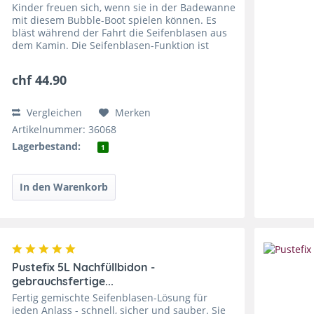
Kinder freuen sich, wenn sie in der Badewanne
mit diesem Bubble-Boot spielen können. Es
bläst während der Fahrt die Seifenblasen aus
dem Kamin. Die Seifenblasen-Funktion ist
batteriebetrieben und benötigt 3 AA-Batterien.
Diese sind im...
chf 44.90
Vergleichen
Merken
Artikelnummer: 36068
Lagerbestand:
1
Pustefix 5L Nachfüllbidon -
gebrauchsfertige...
Fertig gemischte Seifenblasen-Lösung für
jeden Anlass - schnell, sicher und sauber. Sie