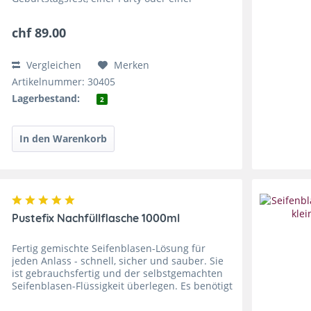
Geschäftseröffnung: Die vielen, schimmernden
Seifenblasen schweben in der Luft und
chf 89.00
begeistern...
Vergleichen
Merken
Artikelnummer: 30405
Lagerbestand:
2
Pustefix Nachfüllflasche 1000ml
Fertig gemischte Seifenblasen-Lösung für
jeden Anlass - schnell, sicher und sauber. Sie
ist gebrauchsfertig und der selbstgemachten
Seifenblasen-Flüssigkeit überlegen. Es benötigt
nicht nur die ideale Mischung von Wasser und
Spülmittel...