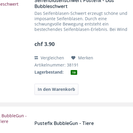
Seifenblasenschwert Pustefix - Das
Bubbleschwert
Das Seifenblasen-Schwert erzeugt schöne und
imposante Seifenblasen. Durch eine
schwungvolle Bewegung entsteht ein
bestechendes Seifenblasen-Erlebnis. Bei Wind
macht es von alleine schöne grosse
Seifenblasen. Die Original...
chf 3.90
Vergleichen
Merken
Artikelnummer: 38191
Lagerbestand:
19
Pustefix BubbleGun - Tiere