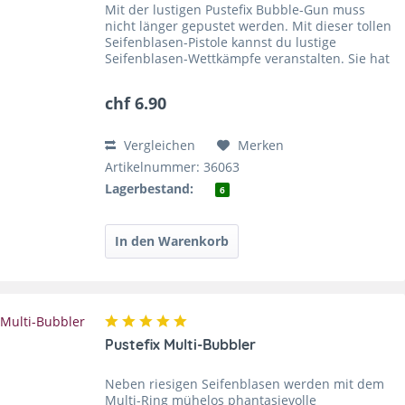
Mit der lustigen Pustefix Bubble-Gun muss
nicht länger gepustet werden. Mit dieser tollen
Seifenblasen-Pistole kannst du lustige
Seifenblasen-Wettkämpfe veranstalten. Sie hat
die Form eines Tieres: ein roter Bär, ein blauer
Bär oder ein...
chf 6.90
Vergleichen
Merken
Artikelnummer: 36063
Lagerbestand:
6
Pustefix Multi-Bubbler
Neben riesigen Seifenblasen werden mit dem
Multi-Ring mühelos phantasievolle