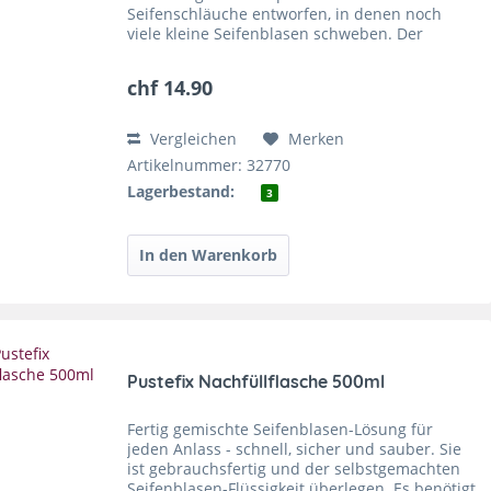
Seifenschläuche entworfen, in denen noch
viele kleine Seifenblasen schweben. Der
Kreativität sind keine Grenzen gesetzt. Inhalt: -
Zwei unterschiedliche Ringe...
chf 14.90
Vergleichen
Merken
Artikelnummer: 32770
Lagerbestand:
3
Pustefix Nachfüllflasche 500ml
Fertig gemischte Seifenblasen-Lösung für
jeden Anlass - schnell, sicher und sauber. Sie
ist gebrauchsfertig und der selbstgemachten
Seifenblasen-Flüssigkeit überlegen. Es benötigt