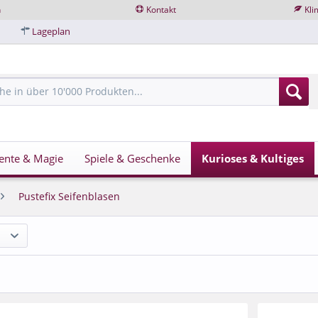
n
Kontakt
Kli
Lageplan
ente & Magie
Spiele & Geschenke
Kurioses & Kultiges
Pustefix Seifenblasen