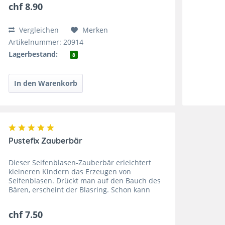
chf 8.90
Vergleichen
Merken
Artikelnummer: 20914
Lagerbestand:
8
Pustefix Zauberbär
Dieser Seifenblasen-Zauberbär erleichtert
kleineren Kindern das Erzeugen von
Seifenblasen. Drückt man auf den Bauch des
Bären, erscheint der Blasring. Schon kann
gepustet werden und die schönen
Seifenblasen fliegen durch die Luft. Wenn...
chf 7.50