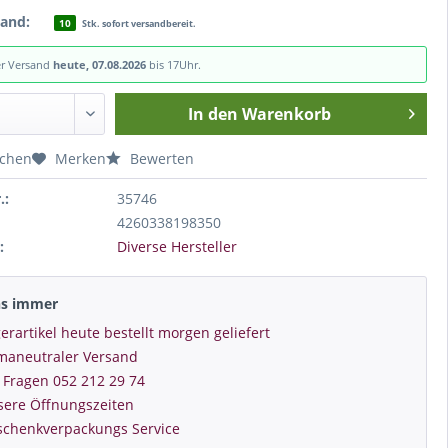
tand:
10
Stk. sofort versandbereit.
er Versand
heute, 07.08.2026
bis 17Uhr.
In den
Warenkorb
ichen
Merken
Bewerten
.:
35746
4260338198350
:
Diverse Hersteller
ns immer
erartikel heute bestellt morgen geliefert
imaneutraler Versand
 Fragen 052 212 29 74
sere Öffnungszeiten
schenkverpackungs Service