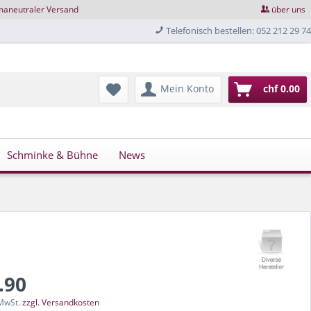
maneutraler Versand
über uns
Telefonisch bestellen: 052 212 29 74
Mein Konto
chf 0.00
Schminke & Bühne
News
.90
 MwSt.
zzgl. Versandkosten