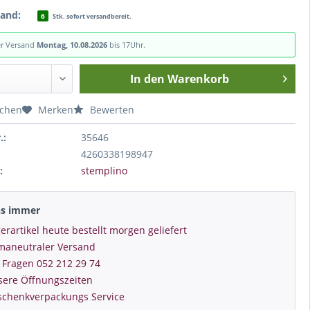
tand:
6
Stk. sofort versandbereit.
er Versand
Montag, 10.08.2026
bis 17Uhr.
In den
Warenkorb
ichen
Merken
Bewerten
.:
35646
4260338198947
:
stemplino
ns immer
erartikel heute bestellt morgen geliefert
imaneutraler Versand
 Fragen 052 212 29 74
sere Öffnungszeiten
schenkverpackungs Service