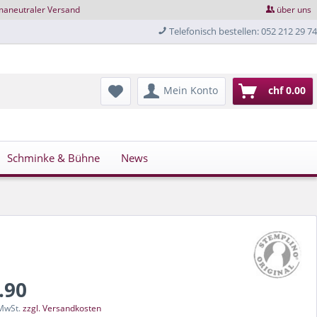
maneutraler Versand
über uns
Telefonisch bestellen: 052 212 29 74
Mein Konto
chf 0.00
Schminke & Bühne
News
.90
 MwSt.
zzgl. Versandkosten