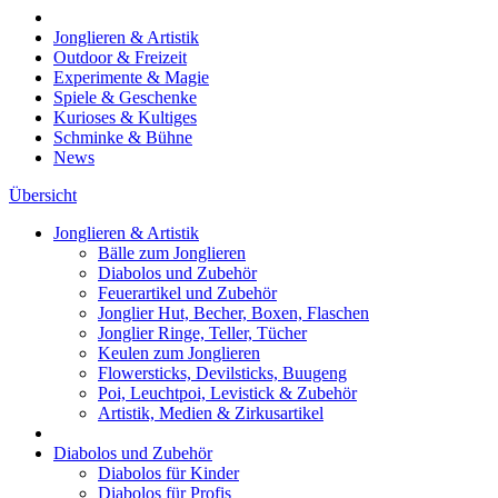
Jonglieren & Artistik
Outdoor & Freizeit
Experimente & Magie
Spiele & Geschenke
Kurioses & Kultiges
Schminke & Bühne
News
Übersicht
Jonglieren & Artistik
Bälle zum Jonglieren
Diabolos und Zubehör
Feuerartikel und Zubehör
Jonglier Hut, Becher, Boxen, Flaschen
Jonglier Ringe, Teller, Tücher
Keulen zum Jonglieren
Flowersticks, Devilsticks, Buugeng
Poi, Leuchtpoi, Levistick & Zubehör
Artistik, Medien & Zirkusartikel
Diabolos und Zubehör
Diabolos für Kinder
Diabolos für Profis