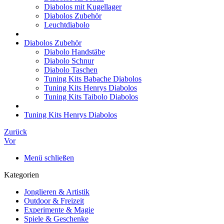
Diabolos mit Kugellager
Diabolos Zubehör
Leuchtdiabolo
Diabolos Zubehör
Diabolo Handstäbe
Diabolo Schnur
Diabolo Taschen
Tuning Kits Babache Diabolos
Tuning Kits Henrys Diabolos
Tuning Kits Taibolo Diabolos
Tuning Kits Henrys Diabolos
Zurück
Vor
Menü schließen
Kategorien
Jonglieren & Artistik
Outdoor & Freizeit
Experimente & Magie
Spiele & Geschenke