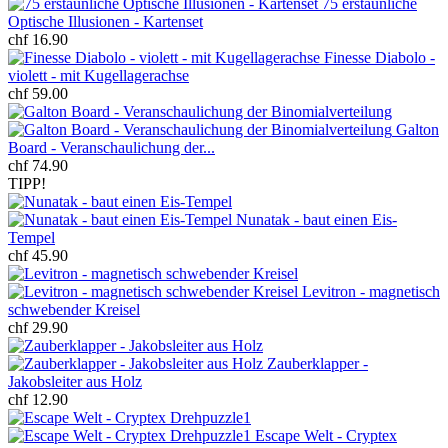
75 erstaunliche
Optische Illusionen - Kartenset
chf 16.90
Finesse Diabolo -
violett - mit Kugellagerachse
chf 59.00
Galton
Board - Veranschaulichung der...
chf 74.90
TIPP!
Nunatak - baut einen Eis-
Tempel
chf 45.90
Levitron - magnetisch
schwebender Kreisel
chf 29.90
Zauberklapper -
Jakobsleiter aus Holz
chf 12.90
Escape Welt - Cryptex