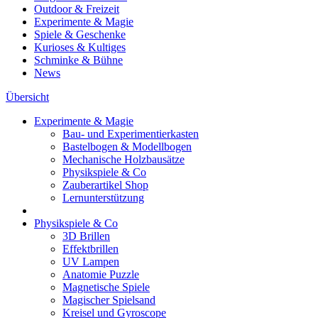
Outdoor & Freizeit
Experimente & Magie
Spiele & Geschenke
Kurioses & Kultiges
Schminke & Bühne
News
Übersicht
Experimente & Magie
Bau- und Experimentierkasten
Bastelbogen & Modellbogen
Mechanische Holzbausätze
Physikspiele & Co
Zauberartikel Shop
Lernunterstützung
Physikspiele & Co
3D Brillen
Effektbrillen
UV Lampen
Anatomie Puzzle
Magnetische Spiele
Magischer Spielsand
Kreisel und Gyroscope