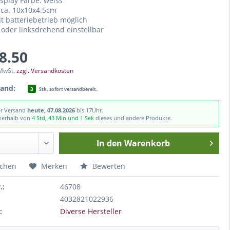
isplay Farbe: weiss
 ca. 10x10x4.5cm
t batteriebetrieb möglich
 oder linksdrehend einstellbar
18.50
 MwSt.
zzgl. Versandkosten
tand:
3
Stk. sofort versandbereit.
er Versand
heute, 07.08.2026
bis 17Uhr.
nnerhalb von
4 Std, 43 Min und 0 Sek
dieses und andere Produkte.
In den
Warenkorb
ichen
Merken
Bewerten
.:
46708
4032821022936
:
Diverse Hersteller