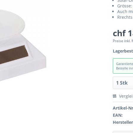
Solar-D
Grösse:
Auch mi
Rrechts
chf 
Preise inkl.
Lagerbes
Garantiert
Bestelle i
Vergle
Artikel-Nr
EAN:
Hersteller