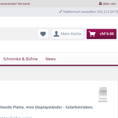
maneutraler Versand
über uns
Telefonisch bestellen: 052 212 29 74
Mein Konto
chf 0.00
Schminke & Bühne
News
ehende Platte, mini Displayständer - Solarbetrieben.