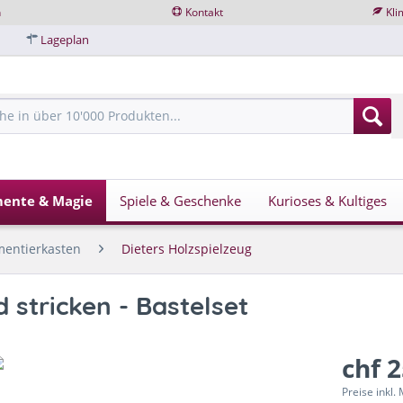
n
Kontakt
Kli
Lageplan
mente & Magie
Spiele & Geschenke
Kurioses & Kultiges
mentierkasten
Dieters Holzspielzeug
stricken - Bastelset
chf 
Preise inkl.