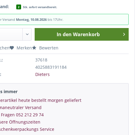
tand:
2
Stk. sofort versandbereit.
er Versand
Montag, 10.08.2026
bis 17Uhr.
In den
Warenkorb
ichen
Merken
Bewerten
.:
37618
4025883191184
:
Dieters
ns immer
erartikel heute bestellt morgen geliefert
imaneutraler Versand
 Fragen 052 212 29 74
sere Öffnungszeiten
schenkverpackungs Service