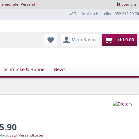
maneutraler Versand
über uns
Telefonisch bestellen: 052 212 29 74
Mein Konto
chf 0.00
Schminke & Bühne
News
25.90
 MwSt.
zzgl. Versandkosten