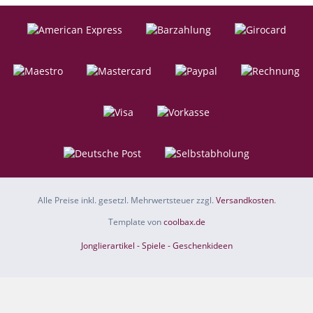
Alle Preise inkl. gesetzl. Mehrwertsteuer zzgl.
Versandkosten
.
Template von
coolbax.de
Jonglierartikel - Spiele - Geschenkideen