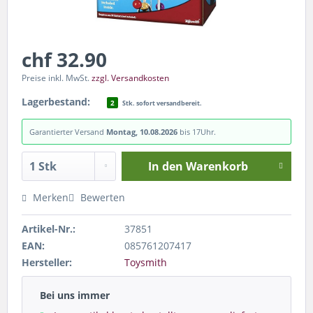
chf 32.90
Preise inkl. MwSt.
zzgl. Versandkosten
Lagerbestand:
2
Stk. sofort versandbereit.
Garantierter Versand
Montag, 10.08.2026
bis 17Uhr.
In den
Warenkorb
Merken
Bewerten
Artikel-Nr.:
37851
EAN:
085761207417
Hersteller:
Toysmith
Bei uns immer