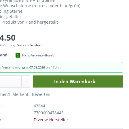
n-Pyramide mit 9 + 11 Sterne
ge Wunschsterne (rot/rosa oder blau/grün)
cling Sterne
ier gefaltet
s Produkt von Hand hergestellt
14.50
 MwSt.
zzgl. Versandkosten
tand:
2
Stk. sofort versandbereit.
er Versand
morgen, 07.08.2026
bis 17Uhr.
In den
Warenkorb
chen
Merken
Bewerten
.:
47844
7700000478443
:
Diverse Hersteller