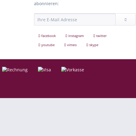
abonnieren:
facebook
instagram
twitter
youtube
vimeo
skype