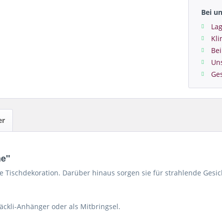
Bei u
Lag
Kl
Bei
Un
Ge
er
he"
e Tischdekoration. Darüber hinaus sorgen sie für strahlende Gesi
Päckli-Anhänger oder als Mitbringsel.