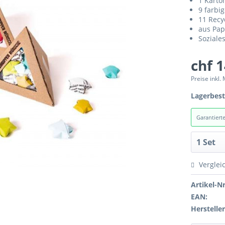
1 Karto
9 farbi
11 Recy
aus Pap
Soziale
chf 
Preise inkl.
Lagerbes
Garantiert
Verglei
Artikel-Nr
EAN:
Hersteller