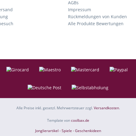
AGBs
ersand
Impressum
tung
Rückmeldungen von Kunden
nbesuch
Alle Produkte Bewertungen
Alle Preise inkl. gesetzl. Mehrwertsteuer zzgl.
Versandkosten
.
Template von
coolbax.de
Jonglierartikel - Spiele - Geschenkideen