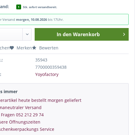
tand:
1
Stk. sofort versandbereit.
er Versand
morgen, 10.08.2026
bis 17Uhr.
In den
Warenkorb
ichen
Merken
Bewerten
.:
35943
7700000359438
:
Yoyofactory
ns immer
erartikel heute bestellt morgen geliefert
imaneutraler Versand
 Fragen 052 212 29 74
sere Öffnungszeiten
schenkverpackungs Service