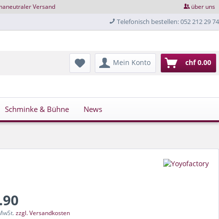
maneutraler Versand
über uns
Telefonisch bestellen: 052 212 29 74
Mein Konto
chf 0.00
Schminke & Bühne
News
.90
 MwSt.
zzgl. Versandkosten