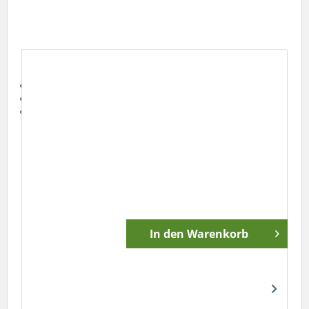
Werkzeug, zum Trennen der METOMICS-Blöcke
Fassen der Aussenseite
Sicheres Arbeiten
Hochwertiges Werkzeug
chf 22.90
Preise inkl. MwSt.
zzgl. Versandkosten
Lagerbestand:
3
Stk. sofort versandbereit.
Garantierter Versand
morgen, 10.08.2026
bis 17Uhr.
In den
Warenkorb
Merken
Bewerten