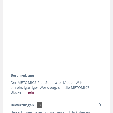
Artikel-Nr.:
45535
EAN:
6927897202628
Hersteller:
Diverse Hersteller
Bei uns immer
Lagerartikel heute bestellt morgen geliefert
Klimaneutraler Versand
Bei Fragen 052 212 29 74
Unsere Öffnungszeiten
Geschenkverpackungs Service
Beschreibung
Der METOMICS Plus Separator Modell W ist
ein einzigartiges Werkzeug, um die METOMICS-
Blöcke...
mehr
Bewertungen
0
Bewertungen lesen, schreiben und diskutieren...