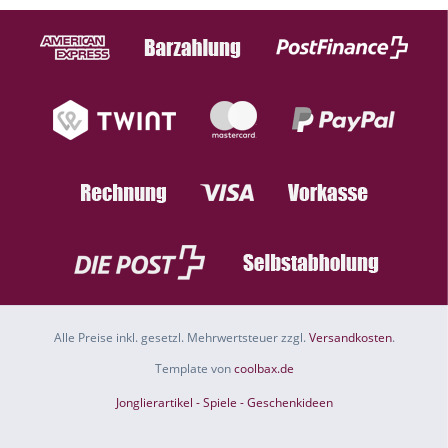
Alle Preise inkl. gesetzl. Mehrwertsteuer zzgl.
Versandkosten
.
Template von
coolbax.de
Jonglierartikel - Spiele - Geschenkideen