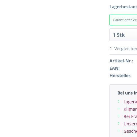
Lagerbestan
Garantierter V
Vergleiche
Artikel-Nr.:
EAN:
Hersteller:
Bei uns 
Lagera
Kliman
Bei Fr
Unser
Gesch