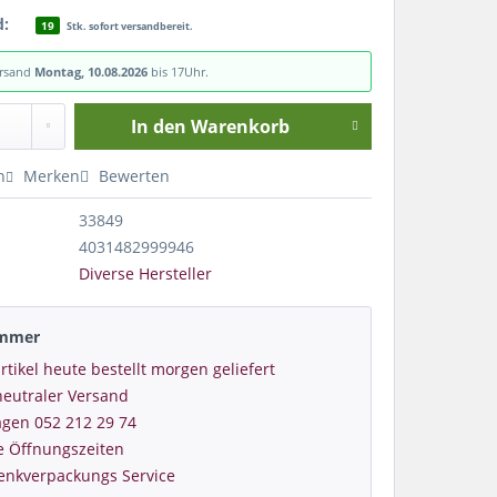
d:
19
Stk. sofort versandbereit.
ersand
Montag, 10.08.2026
bis 17Uhr.
In den
Warenkorb
n
Merken
Bewerten
33849
4031482999946
Diverse Hersteller
immer
rtikel heute bestellt morgen geliefert
eutraler Versand
agen 052 212 29 74
e Öffnungszeiten
enkverpackungs Service