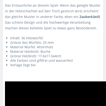
Das Erstaunliche an diesem Spiel: Wenn das gelegte Muster
in der Holzschachtel auf den Tisch gestürzt wird, erscheint
das gleiche Muster in anderer Farbe, eben ein
Zauberkästli
.
Das schöne Design und die hochwertige Verarbeitung
machen dieses beliebte Spiel zu etwas ganz Besonderem.
Inhalt: 36 Holzwürfel
Grösse des Würfels: 25 mm
Material Würfel: Ahornholz
Material Holzkistli: Buche
Grösse Holzkistli: 17.6x17.6x4cm
Alle Farben sind giftfrei und wasserfest
Vorlage liegt bei